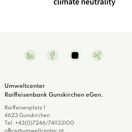
Linkedin Link
Facebook Link
Instagram Link
Xing Link
Umweltcenter
Raiffeisenbank Gunskirchen eGen.
Raiffeisenplatz 1
4623 Gunskirchen
Tel. +43(0)7246/741133100
office@umweltcenter.at