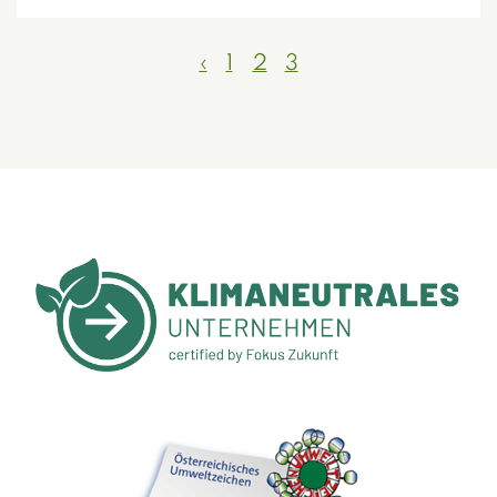
‹
1
2
3